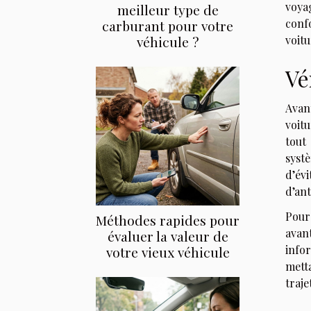
voyag
meilleur type de
confo
carburant pour votre
véhicule ?
voit
Vé
Avan
voitu
tout
systè
d’év
d’ant
Pour
Méthodes rapides pour
avan
évaluer la valeur de
infor
votre vieux véhicule
metta
traje