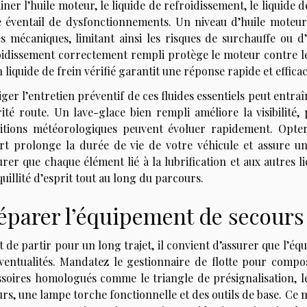
ner l’huile moteur, le liquide de refroidissement, le liquide 
e éventail de dysfonctionnements. Un niveau d’huile moteur 
es mécaniques, limitant ainsi les risques de surchauffe ou
oidissement correctement rempli protège le moteur contre le
 liquide de frein vérifié garantit une réponse rapide et effica
ger l’entretien préventif de ces fluides essentiels peut ent
ité route. Un lave-glace bien rempli améliore la visibilité,
itions météorologiques peuvent évoluer rapidement. Opter
rt prolonge la durée de vie de votre véhicule et assure u
urer que chaque élément lié à la lubrification et aux autres 
uillité d’esprit tout au long du parcours.
éparer l’équipement de secours
 de partir pour un long trajet, il convient d’assurer que l’é
éventualités. Mandatez le gestionnaire de flotte pour comp
ssoires homologués comme le triangle de présignalisation, le
rs, une lampe torche fonctionnelle et des outils de base. Ce 