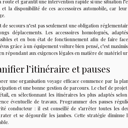
a route et garantit une intervention rapide si une situation l’e
at et la disponibilité de ces accessoires automobile, car le
ge.
t de secours n’est pas seulement une obligation réglementaire ;
ongs déplacements. Les accessoires homologués, adaptés 
ssibles et en bon état de fonctionnement afin de faire face
évus grâce à un équipement voiture bien pensé, c’est maximise
 en répondant aux exigences légales en matière de matériel ur
anifier l’itinéraire et pauses
orer une organisation voyage efficace commence par la planif
icipation et une bonne gestion de parcours. Le chef de projet 
tail, en sélectionnant les itinéraires les plus adaptés selon
ence éventuelle de travaux. Programmer des pauses réguliè
rité conducteur : il est conseillé de s’arrêter toutes les de
drater et se dégourdir les jambes. Cette stratégie diminue 
able.