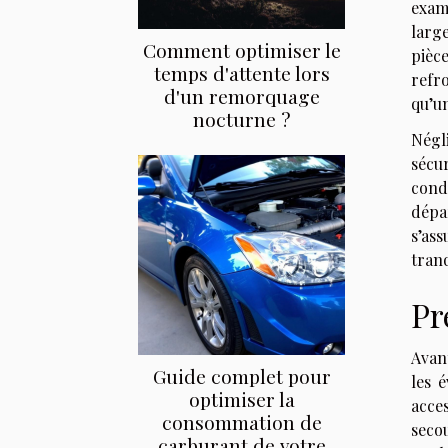
exami
larg
Comment optimiser le
pièc
temps d'attente lors
refr
d'un remorquage
qu’un
nocturne ?
Négli
sécur
cond
dépa
s’ass
tranq
Pr
Avant
Guide complet pour
les 
optimiser la
acce
consommation de
secou
carburant de votre