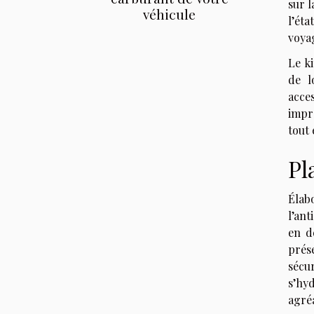
sur l
véhicule
l’ét
voya
Le ki
de l
acce
impr
tout
Pl
Élab
l’ant
en dé
prés
sécu
s’hy
agré