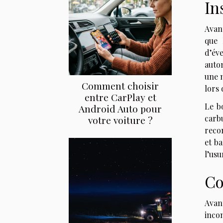
In
Avant
que 
d’év
autom
une 
Comment choisir
lors 
entre CarPlay et
Le b
Android Auto pour
carb
votre voiture ?
reco
et ba
l’usu
Co
Avan
inco