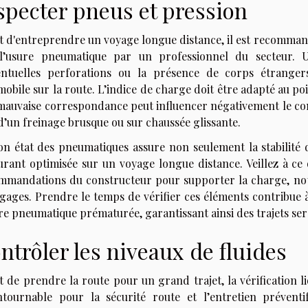
specter pneus et pression
 d'entreprendre un voyage longue distance, il est recommandé
l’usure pneumatique par un professionnel du secteur. 
entuelles perforations ou la présence de corps étranger
obile sur la route. L’indice de charge doit être adapté au poi
mauvaise correspondance peut influencer négativement le con
d’un freinage brusque ou sur chaussée glissante.
on état des pneumatiques assure non seulement la stabilité
urant optimisée sur un voyage longue distance. Veillez à ce
mmandations du constructeur pour supporter la charge, not
gages. Prendre le temps de vérifier ces éléments contribue à
re pneumatique prématurée, garantissant ainsi des trajets ser
ntrôler les niveaux de fluides
t de prendre la route pour un grand trajet, la vérification
ntournable pour la sécurité route et l’entretien prévent