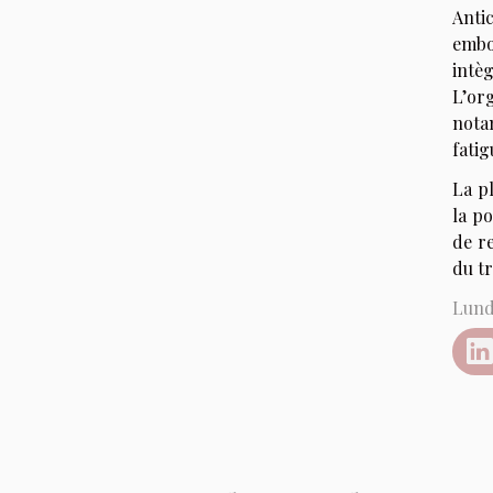
Anti
embou
intè
L’or
nota
fatig
La pl
la po
de r
du tr
Lundi