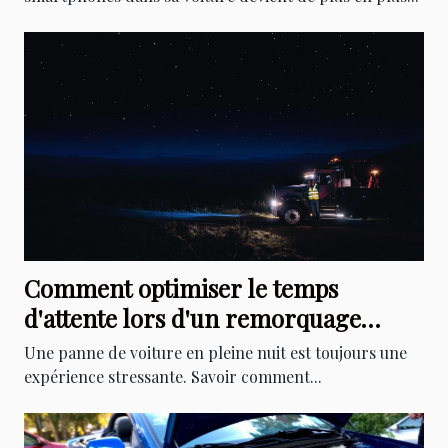
Comment optimiser le temps
d'attente lors d'un remorquage
nocturne ?
Une panne de voiture en pleine nuit est toujours une
expérience stressante. Savoir comment...