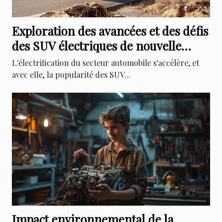
Exploration des avancées et des défis
des SUV électriques de nouvelle
génération
L'électrification du secteur automobile s'accélère, et
avec elle, la popularité des SUV...
Impact environnemental de la