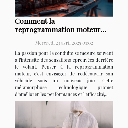
Comment la
reprogrammation moteur
peut transformer votre
Mercredi 23 avril 2025 01:02
expérience de conduite
La passion pour la conduite se mesure souvent
à l'intensité des sensations éprouvées derrière
le volant. Penser à la reprogrammation
moteur, c'est envisager de redécouvrir son
véhicule sous un nouveau jour. Cette
métamorphose technologique promet
d'améliorer les performances et l'efficacité,...