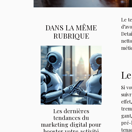
Le te
DANS LA MÊME
d’avo
Deta
RUBRIQUE
nett
métie
Le
Si v
suivr
effet
tremp
Les dernières
gant,
tendances du
pré-l
marketing digital pour
tena
booster votre activité