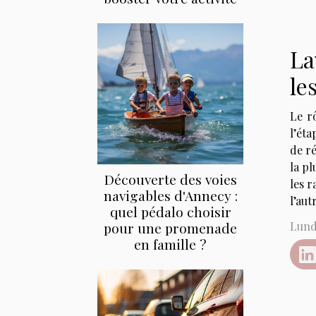
La
le
Le rô
l’ét
de ré
la pl
Découverte des voies
les r
navigables d'Annecy :
l’aut
quel pédalo choisir
pour une promenade
Lundi
en famille ?