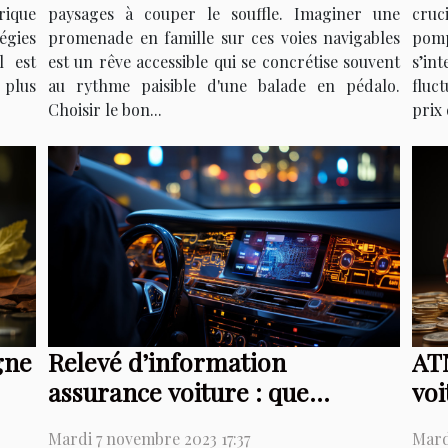
paysages à couper le souffle. Imaginer une
cruci
rique
promenade en famille sur ces voies navigables
pomp
égies
est un rêve accessible qui se concrétise souvent
s’in
l est
au rythme paisible d'une balade en pédalo.
fluc
plus
Choisir le bon...
prix 
gne
Relevé d’information
ATN
assurance voiture : que
voi
retenir ?
Mardi 7 novembre 2023 17:37
Mard