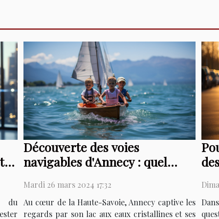
Découverte des voies
Pou
navigables d'Annecy : quel
des
ter
pédalo choisir pour une
Mardi 26 mars 2024 17:32
Dima
promenade en famille ?
Au cœur de la Haute-Savoie, Annecy captive les
Dans
s du
regards par son lac aux eaux cristallines et ses
ques
ester