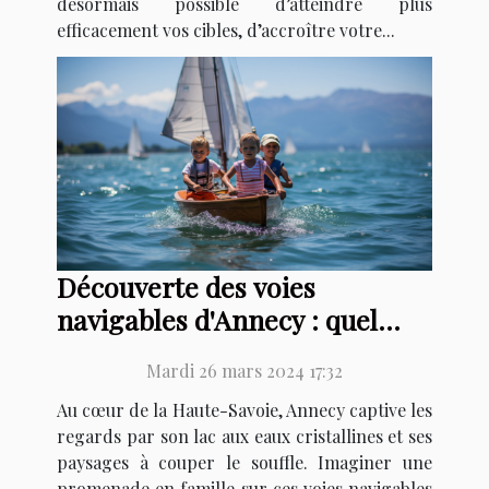
désormais possible d’atteindre plus
efficacement vos cibles, d’accroître votre...
Découverte des voies
navigables d'Annecy : quel
pédalo choisir pour une
Mardi 26 mars 2024 17:32
promenade en famille ?
Au cœur de la Haute-Savoie, Annecy captive les
regards par son lac aux eaux cristallines et ses
paysages à couper le souffle. Imaginer une
promenade en famille sur ces voies navigables